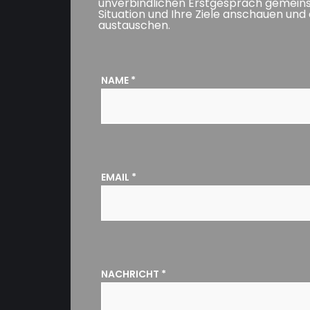
unverbindlichen Erstgespräch gemeins
Situation und Ihre Ziele anschauen und
austauschen.
NAME
*
EMAIL
*
NACHRICHT
*