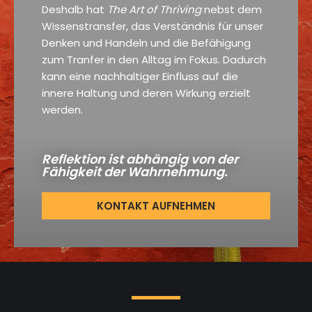
Deshalb hat
The Art of Thriving
nebst dem
Wissenstransfer, das Verständnis für unser
Denken und Handeln und die Befähigung
zum Tranfer in den Alltag im Fokus. Dadurch
kann eine nachhaltiger Einfluss auf die
innere Haltung und deren Wirkung erzielt
werden.
Reflektion ist abhängig von der
Fähigkeit der Wahrnehmung.
KONTAKT AUFNEHMEN