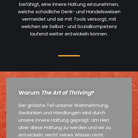
befähigt, eine innere Haltung einzunehmen,
welche schädliche Denk- und Handelsweisen
vermeidet und sie mit Tools versorgt, mit
welchen sie Selbst- und Sozialkompetenz
laufend weiter entwickeln können.
Warum
The Art of Thriving
?
Der grösste Teil unserer Wahrnehmung,
Gedanken und Handlungen wird durch
unsere innere Haltung geprägt. Um Herr
über diese Haltung zu werden und sie zu
entwickeln, reicht reines Wissen nicht.