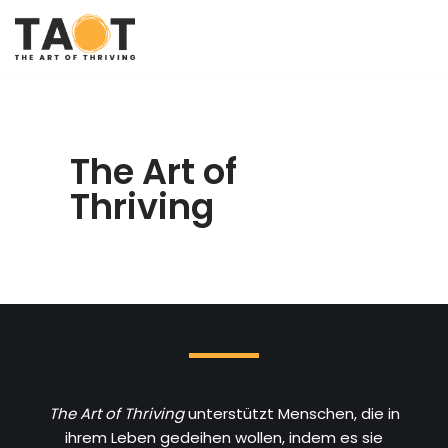
Zum
Inhalt
The Art of
Thriving
The Art of Thriving
unterstützt Menschen, die in
ihrem Leben gedeihen wollen, indem es sie